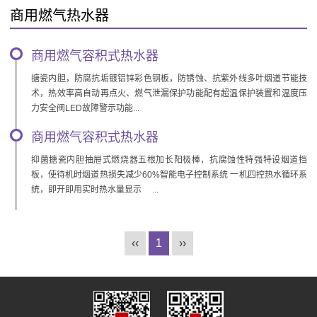
商用燃气热水器
商用燃气容积式热水器
搪瓷内胆，防腐抗垢镀铝锌彩色钢板，防锈蚀、抗紫外线多叶烟道节能技
术，热效率高自动再点火、燃气泄漏保护功能配有超温保护装置和温度压
力安全阀LED故障警示功能...
商用燃气容积式热水器
抑菌搪瓷内胆抽屉式燃烧器五根加长阳极棒，抗腐蚀性特强特设烟道挡
板，使待机时烟道热损失减少60%智能电子控制系统 一机四控热水循环系
统，即开即用实时热水量显示 ...
‹‹
1
››